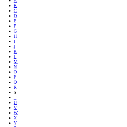
A
B
C
D
E
F
G
H
I
J
K
L
M
N
O
P
Q
R
S
T
U
V
W
X
Y